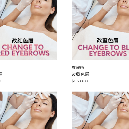
眉毛療程
眉
改藍色眉
0
$
1,500.00